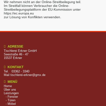
Wir nehmen nicht an der Online-Streitbeilegung teil.
Im Streitfall können Verbraucher die Online-
Streitbeilegungsplattform der EU-Kommission unter
https://ec.europa.eu
zur Lösung von Konflikten verwenden.
ADRESSE

Tischlerei Erkner GmbH
Seestraße 46 - 47
15537 Erkner
KONTAKT

Tel.
03362 - 3340
Mail
tischlerei-erkner@gmx.de
MENÜ

Home
Über uns
Leistungen
- Fenster
- Türen
- Möbel